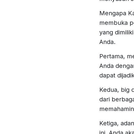
Mengapa Kaz
membuka pel
yang dimili
Anda.
Pertama, m
Anda denga
dapat dijad
Kedua, big 
dari berbag
memahaminya
Ketiga, ada
ini, Anda a