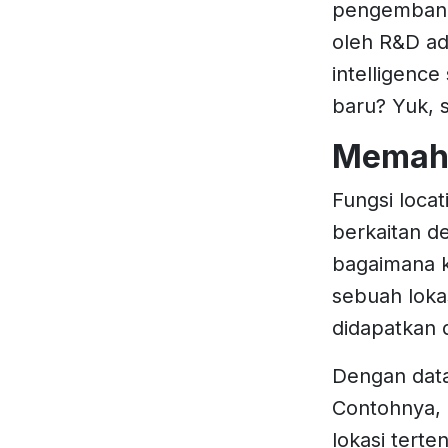
pengembanga
oleh R&D ada
intelligenc
baru? Yuk, s
Memaha
Fungsi loca
berkaitan 
bagaimana k
sebuah lokas
didapatkan d
Dengan data
Contohnya, 
lokasi terte