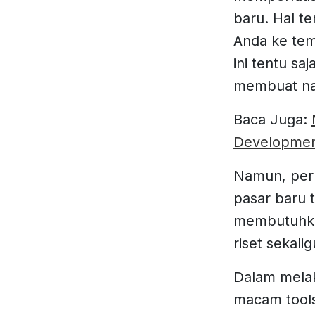
baru. Hal t
Anda ke tem
ini tentu s
membuat na
Baca Juga:
Developme
Namun, perl
pasar baru 
membutuhka
riset sekal
Dalam mela
macam tool