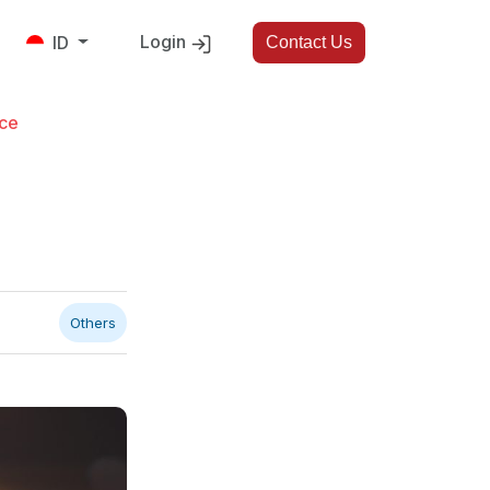
Login
ID
Contact Us
nce
Others