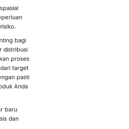
spasial
keperluan
risiko.
ting bagi
distribusi
kan proses
dari target
engan pasti
roduk Anda
r baru
sis dan