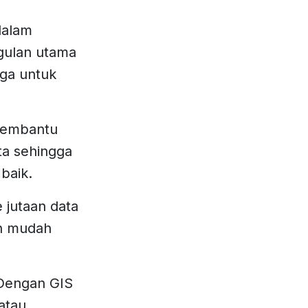
dalam
gulan utama
rga untuk
membantu
a sehingga
 baik.
 jutaan data
an mudah
 Dengan GIS
atau