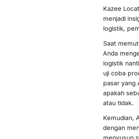
Kazee Locat
menjadi insi
logistik, p
Saat memut
Anda menget
logistik na
uji coba pro
pasar yang 
apakah sebu
atau tidak.
Kemudian, A
dengan mend
menyusun st