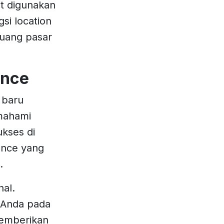
t digunakan
gsi location
luang pasar
ence
 baru
mahami
kses di
gence yang
l.
al.
e Anda pada
 memberikan