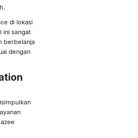
h.
ce di lokasi
 ini sangat
n berbelanja
uai dengan
ation
disimpulkan
layanan
Kazee