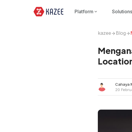
Platform
Solution
kazee
Blog
Mengana
Location
Cahaya 
20 Febr