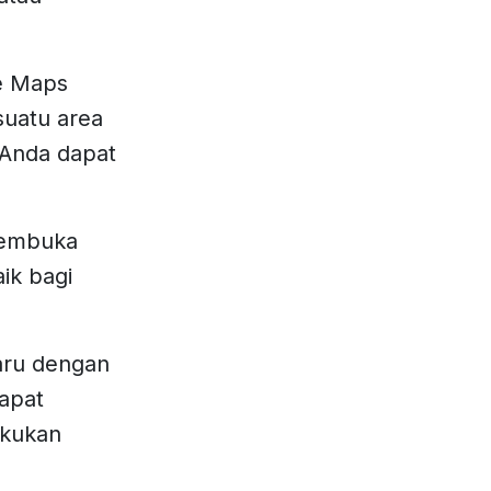
ee Maps
suatu area
, Anda dapat
 membuka
ik bagi
aru dengan
dapat
akukan