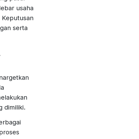
lebar usaha
. Keputusan
gan serta
&
enargetkan
da
melakukan
 dimiliki.
erbagai
proses