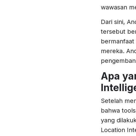
wawasan men
Dari sini, A
tersebut ber
bermanfaat 
mereka. And
pengembang
Apa ya
Intelli
Setelah mema
bahwa tools
yang dilakuk
Location In