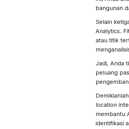
bangunan dar
Selain keti
Analytics. 
atau titik t
menganalisis 
Jadi, Anda 
peluang pas
pengembang
Demikianlah
location int
membantu A
identifikasi