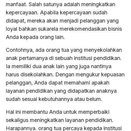
manfaat. Salah satunya adalah meningkatkan
Research
kepercayaan. Apabila kepercayaan sudah
&
About
didapat, mereka akan menjadi pelanggan yang
Development
Us
loyal bahkan sukarela merekomendasikan bisnis
Anda kepada orang lain.
Contact
Us
Contohnya, ada orang tua yang menyekolahkan
anak pertamanya di sebuah institusi pendidikan.
Partnership
Ia memiliki dua anak lain yang juga nantinya
harus disekolahkan. Dengan mengukur kepuasan
Careers
pelanggan, Anda dapat memahami apakah
layanan pendidikan yang didapatkan anaknya
sudah sesuai kebutuhannya atau belum.
Hal ini membantu Anda untuk memperbaiki
sekaligus meningkatkan layanan pendidikan.
Harapannya. orang tua percaya kepada institusi