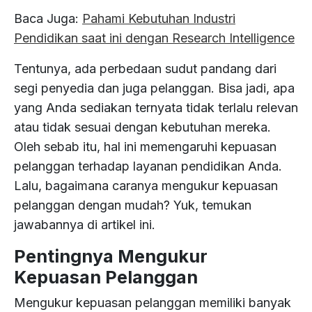
Media
Analysis
our
&
and
grow.
Baca Juga:
Pahami Kebutuhan Industri
Analytics
Urban
Consumer
solutions
drive
With
&
Politics
Pendidikan saat ini dengan Research Intelligence
Planning
Goods
can
effective
Product
a
Listening
Intelligence
take
Development
decisions.
proven
Big
Tentunya, ada perbedaan sudut pandang dari
your
Retail
Education
Data
track
segi penyedia dan juga pelanggan. Bisa jadi, apa
Influencer
Law
Business
team
&
record,
Customer
Marketing
&
yang Anda sediakan ternyata tidak terlalu relevan
AI
to
Satisfaction
Kazee
Policy
Public
Consulting
the
atau tidak sesuai dengan kebutuhan mereka.
FMCG
Intelligence
Sector
leverages
Insight
Reputation
next
Oleh sebab itu, hal ini memengaruhi kepuasan
cutting-
Brand
Management
level.
Big
edge
pelanggan terhadap layanan pendidikan Anda.
Insight
Property
Technology
Case
Data
technology
Business
Lalu, bagaimana caranya mengukur kepuasan
Study
&
Brand
to
AI
pelanggan dengan mudah? Yuk, temukan
Insight
empower
Training
Political
jawabannya di artikel ini.
Blog
PR
organizations
Need
&
across
Pentingnya Mengukur
Communications
various
Kepuasan Pelanggan
Telecommunication
industries.
Marketing
Mengukur kepuasan pelanggan memiliki banyak