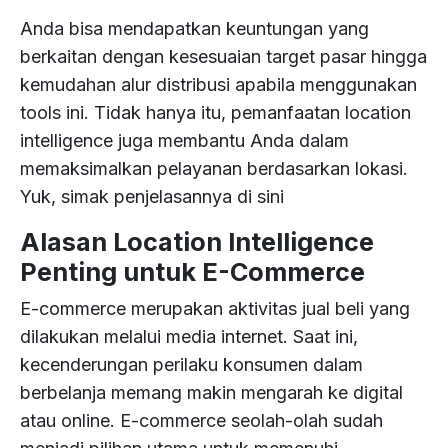
Media
Analysis
our
&
and
grow.
Anda bisa mendapatkan keuntungan yang
Analytics
Urban
Consumer
solutions
drive
With
&
Politics
Planning
Goods
berkaitan dengan kesesuaian target pasar hingga
can
effective
Product
a
Listening
Intelligence
kemudahan alur distribusi apabila menggunakan
take
Development
decisions.
proven
Big
your
Retail
Education
tools ini. Tidak hanya itu, pemanfaatan location
Data
track
Influencer
Law
Business
team
&
intelligence juga membantu Anda dalam
record,
Customer
Marketing
&
AI
to
Satisfaction
Kazee
Policy
Public
memaksimalkan pelayanan berdasarkan lokasi.
Consulting
the
FMCG
Intelligence
Sector
leverages
Insight
Yuk, simak penjelasannya di sini
Reputation
next
cutting-
Brand
Management
level.
Big
Alasan Location Intelligence
edge
Insight
Property
Technology
Case
Data
technology
Business
Study
Penting untuk E-Commerce
&
Brand
to
AI
Insight
E-commerce merupakan aktivitas jual beli yang
empower
Training
Political
Blog
PR
organizations
dilakukan melalui media internet. Saat ini,
Need
&
across
kecenderungan perilaku konsumen dalam
Communications
various
berbelanja memang makin mengarah ke digital
Telecommunication
industries.
atau online. E-commerce seolah-olah sudah
Marketing