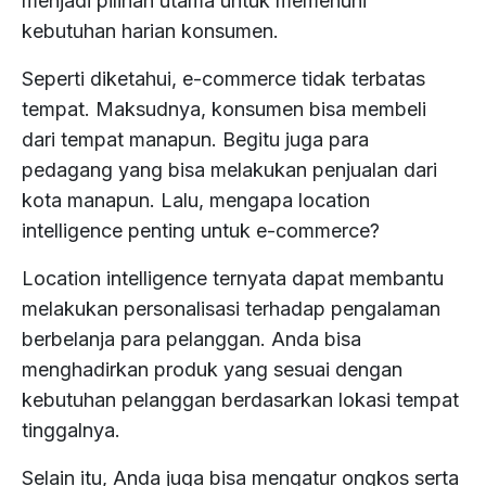
menjadi pilihan utama untuk memenuhi
kebutuhan harian konsumen.
Research
&
About
Seperti diketahui, e-commerce tidak terbatas
Development
Us
tempat. Maksudnya, konsumen bisa membeli
dari tempat manapun. Begitu juga para
Contact
Us
pedagang yang bisa melakukan penjualan dari
kota manapun. Lalu, mengapa location
Partnership
intelligence penting untuk e-commerce?
Location intelligence ternyata dapat membantu
Careers
melakukan personalisasi terhadap pengalaman
berbelanja para pelanggan. Anda bisa
menghadirkan produk yang sesuai dengan
kebutuhan pelanggan berdasarkan lokasi tempat
tinggalnya.
Selain itu, Anda juga bisa mengatur ongkos serta