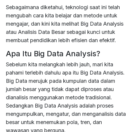
Media
Analysis
our
&
and
grow.
Sebagaimana diketahui, teknologi saat ini telah
Analytics
Urban
Consumer
solutions
drive
With
&
Politics
mengubah cara kita belajar dan metode untuk
Planning
Goods
can
effective
Product
a
Listening
Intelligence
mengajar, dan kini kita melihat Big Data Analysis
take
Development
decisions.
proven
Big
atau Analisis Data Besar sebagai kunci untuk
your
Retail
Education
Data
track
Influencer
Law
Business
team
&
membuat pendidikan lebih efisien dan efektif.
record,
Customer
Marketing
&
AI
to
Satisfaction
Kazee
Policy
Public
Consulting
Apa Itu Big Data Analysis?
the
FMCG
Intelligence
Sector
leverages
Insight
Reputation
next
cutting-
Sebelum kita melangkah lebih jauh, mari kita
Brand
Management
level.
Big
edge
Insight
Property
Technology
pahami terlebih dahulu apa itu Big Data Analysis.
Case
Data
technology
Business
Study
&
Big Data merujuk pada kumpulan data dalam
Brand
to
AI
Insight
jumlah besar yang tidak dapat diproses atau
empower
Training
Political
Blog
dianalisis menggunakan metode tradisional.
PR
organizations
Need
&
Sedangkan Big Data Analysis adalah proses
across
Communications
various
mengumpulkan, mengatur, dan menganalisis data
Telecommunication
industries.
besar untuk menemukan pola, tren, dan
Marketing
wawasan yang berguna.